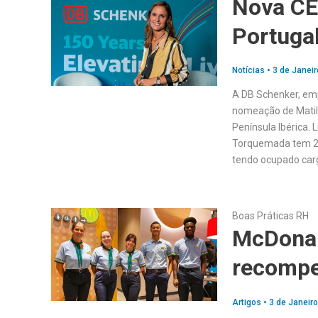
Nova CE
Portuga
Notícias
•
3 de Janeir
A DB Schenker, emp
nomeação de Matild
Península Ibérica.
Torquemada tem 25
tendo ocupado car
Boas Práticas RH
McDonal
recomp
Artigos
•
3 de Janeiro