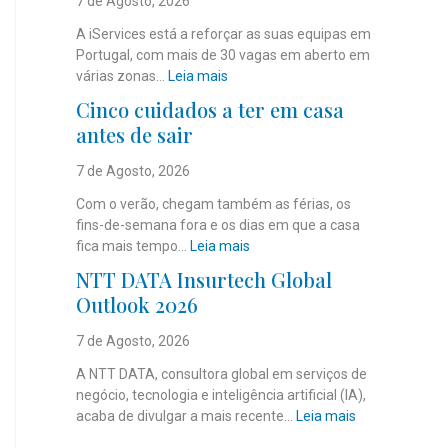
7 de Agosto, 2026
A iServices está a reforçar as suas equipas em
Portugal, com mais de 30 vagas em aberto em
:
várias zonas…
Leia mais
i
Cinco cuidados a ter em casa
S
antes de sair
e
r
7 de Agosto, 2026
v
i
Com o verão, chegam também as férias, os
c
fins-de-semana fora e os dias em que a casa
e
:
fica mais tempo…
Leia mais
s
C
NTT DATA Insurtech Global
c
i
Outlook 2026
o
n
m
c
7 de Agosto, 2026
m
o
a
c
A NTT DATA, consultora global em serviços de
i
u
negócio, tecnologia e inteligência artificial (IA),
s
i
:
acaba de divulgar a mais recente…
Leia mais
d
d
N