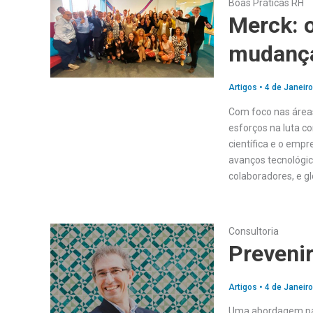
Boas Práticas RH
Merck: o
mudanç
Artigos
•
4 de Janeiro
Com foco nas áreas
esforços na luta c
científica e o emp
avanços tecnológic
colaboradores, e g
Consultoria
Prevenir
Artigos
•
4 de Janeiro
Uma abordagem para