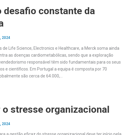
 desafio constante da
a
, 2024
 de Life Science, Electronics e Healthcare, a Merck soma ainda
ontra as doenças cardiometabólicas, sendo que a exploração
reendedorismo responsável têm sido fundamentais para os seus
os e científicos. Em Portugal a equipa é composta por 70
lobalmente são cerca de 64.000,…
 o stresse organizacional
, 2024
 a gestão eficaz do stresse organizacional deve ter início pela