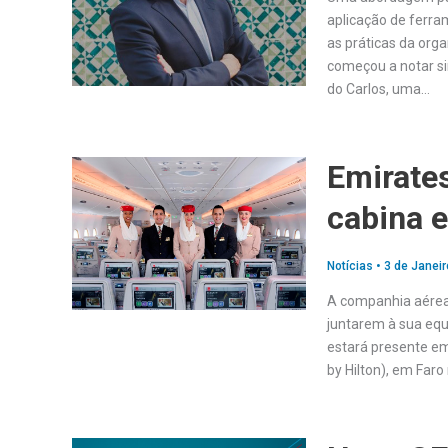
aplicação de ferra
as práticas da orga
começou a notar si
do Carlos, uma…
Emirates
cabina 
Notícias
•
3 de Janeir
A companhia aérea 
juntarem à sua equi
estará presente em
by Hilton), em Faro