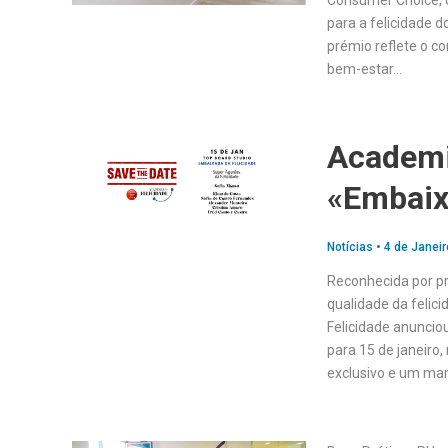
Consumer Choice, d
para a felicidade d
prémio reflete o c
bem-estar…
Academi
«Embaix
Notícias
•
4 de Janeir
Reconhecida por p
qualidade da felic
Felicidade anuncio
para 15 de janeiro
exclusivo e um mar