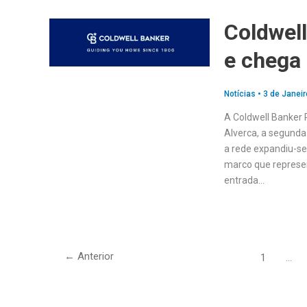
Coldwell
e chega
Notícias
•
3 de Janeir
A Coldwell Banker 
Alverca, a segunda 
a rede expandiu-se
marco que represe
entrada…
←
Anterior
1
…