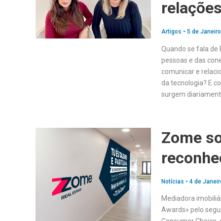
relaçõe
Artigos
•
5 de Janeiro
Quando se fala de
pessoas e das con
comunicar e relac
da tecnologia? E c
surgem diariamente
Zome s
reconhe
Notícias
•
4 de Janeir
Mediadora imobiliá
Awards» pelo segun