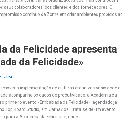
estina-se a certificar as organizações que mais contribuem
os seus colaboradores, dos clientes e dos fornecedores. O
ompromisso contínuo da Zome em criar ambientes propícios ao
a da Felicidade apresenta
ada da Felicidade»
o, 2024
romover a implementação de culturas organizacionais onde a
idade acompanhe os dados de produtividade, a Academia da
u o primeiro evento «Embaixada da Felicidade», agendado já
, no Top Board Studio, em Carnaxide. Trata-se de um evento
co para a Academia da Felicidade, onde…