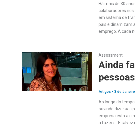
Há mais de 30 anos
colaboradores nos 
em sistema de fran
país e dinamizam 
emprego. A cada n
Assessment
Ainda fa
pessoas
Artigos
•
3 de Janeiro
Ao longo do tempo 
ouvindo dizer «as 
empresa está a olh
a fazer»… E talvez