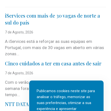
iServices com mais de 30 vagas de norte a
sul do país
7 de Agosto, 2026
A iServices está a reforçar as suas equipas em
Portugal, com mais de 30 vagas em aberto em várias
zonas...
Cinco cuidados a ter em casa antes de sair
7 de Agosto, 2026
Com o verão, chegam também as férias, os fins-de-
semana fora e os dias em que a casa fica mais
Publicamos cookies neste site para
tempo...
analisar o tráfego, memorizar as
suas preferências, otimizar a sua
NTT DATA Insurtech Global Outlook 2026
experiência e apresentar