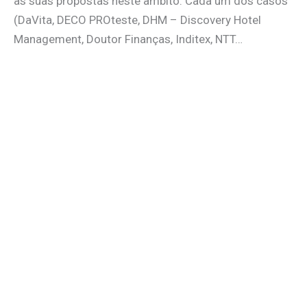
as suas propostas neste âmbito. Cada um dos casos
(DaVita, DECO PROteste, DHM – Discovery Hotel
Management, Doutor Finanças, Inditex, NTT…