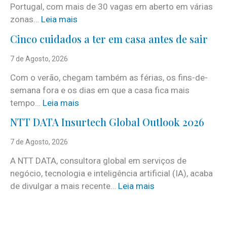
Portugal, com mais de 30 vagas em aberto em várias
:
zonas…
Leia mais
i
Cinco cuidados a ter em casa antes de sair
S
e
7 de Agosto, 2026
r
Com o verão, chegam também as férias, os fins-de-
v
semana fora e os dias em que a casa fica mais
i
:
tempo…
Leia mais
c
C
e
NTT DATA Insurtech Global Outlook 2026
i
s
n
7 de Agosto, 2026
c
c
o
A NTT DATA, consultora global em serviços de
o
m
negócio, tecnologia e inteligência artificial (IA), acaba
c
m
:
de divulgar a mais recente…
Leia mais
u
a
N
i
i
T
d
s
T