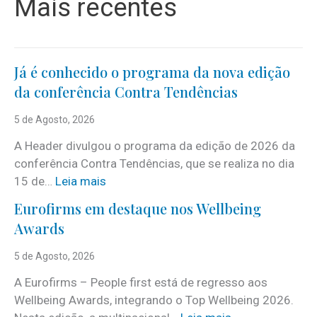
Mais recentes
Já é conhecido o programa da nova edição
da conferência Contra Tendências
5 de Agosto, 2026
A Header divulgou o programa da edição de 2026 da
conferência Contra Tendências, que se realiza no dia
:
15 de…
Leia mais
J
Eurofirms em destaque nos Wellbeing
á
Awards
é
c
5 de Agosto, 2026
o
A Eurofirms – People first está de regresso aos
n
Wellbeing Awards, integrando o Top Wellbeing 2026.
h
: