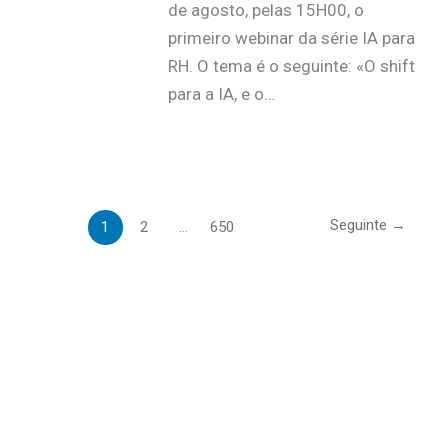
de agosto, pelas 15H00, o
primeiro webinar da série IA para
RH. O tema é o seguinte: «O shift
para a IA, e o…
Seguinte
→
1
2
…
650