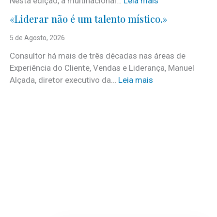
Nesta edição, a multinacional…
Leia mais
e
E
c
«Liderar não é um talento místico.»
u
i
r
5 de Agosto, 2026
d
o
o
Consultor há mais de três décadas nas áreas de
f
o
Experiência do Cliente, Vendas e Liderança, Manuel
i
p
:
Alçada, diretor executivo da…
Leia mais
r
r
«
m
o
L
s
g
i
e
r
d
m
a
e
d
m
r
e
a
a
s
d
r
t
a
n
a
n
ã
q
o
o