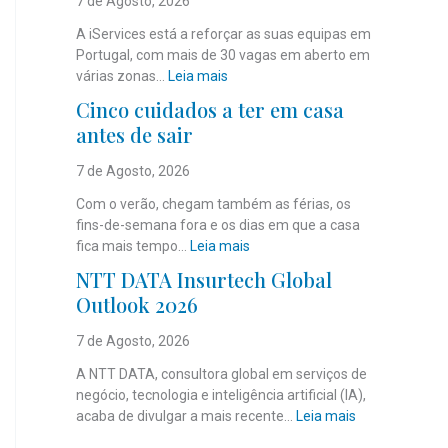
7 de Agosto, 2026
A iServices está a reforçar as suas equipas em
Portugal, com mais de 30 vagas em aberto em
:
várias zonas…
Leia mais
i
Cinco cuidados a ter em casa
S
antes de sair
e
r
7 de Agosto, 2026
v
i
Com o verão, chegam também as férias, os
c
fins-de-semana fora e os dias em que a casa
e
:
fica mais tempo…
Leia mais
s
C
NTT DATA Insurtech Global
c
i
Outlook 2026
o
n
m
c
7 de Agosto, 2026
m
o
a
c
A NTT DATA, consultora global em serviços de
i
u
negócio, tecnologia e inteligência artificial (IA),
s
i
:
acaba de divulgar a mais recente…
Leia mais
d
d
N