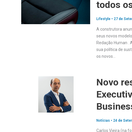
todos o
Lifestyle
•
27 de Sete
A construtora anun
seus novos modelos
Redação Human . A
sua política de sus
os novos…
Novo re
Executiv
Busines
Notícias
•
24 de Sete
Carlos Vieira (na f