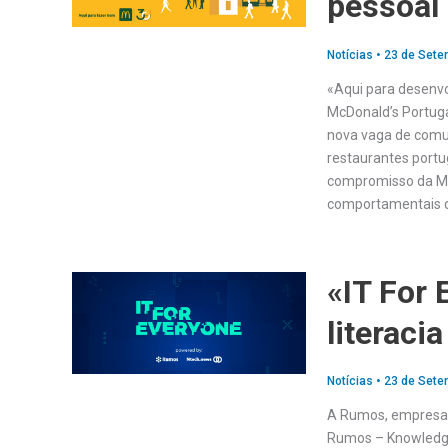
pessoal 
Notícias
•
23 de Sete
«Aqui para desenv
McDonald’s Portug
nova vaga de comu
restaurantes port
compromisso da Mc
comportamentais 
«IT For 
literacia
Notícias
•
23 de Sete
A Rumos, empresa p
Rumos – Knowledge 