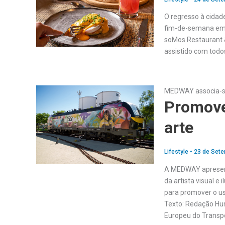
O regresso à cidade
fim-de-semana em t
soMos Restaurant &
assistido com todo
MEDWAY associa-se 
Promove
arte
Lifestyle
•
23 de Sete
A MEDWAY apresent
da artista visual e 
para promover o us
Texto: Redação Hum
Europeu do Transpor