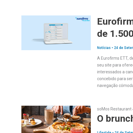
Eurofir
de 1.50
Notícias
•
24 de Sete
A Eurofirms ETT, 
seu site para ofere
interessados a can
concebido para ser 
navegação cómoda 
soMos Restaurant 
O brunch
Lifestyle
•
24 de Sete