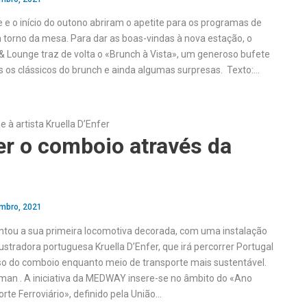
 e o início do outono abriram o apetite para os programas de
orno da mesa. Para dar as boas-vindas à nova estação, o
 Lounge traz de volta o «Brunch à Vista», um generoso bufete
s os clássicos do brunch e ainda algumas surpresas. Texto:…
à artista Kruella D’Enfer
r o comboio através da
mbro, 2021
ou a sua primeira locomotiva decorada, com uma instalação
ilustradora portuguesa Kruella D’Enfer, que irá percorrer Portugal
o do comboio enquanto meio de transporte mais sustentável.
an . A iniciativa da MEDWAY insere-se no âmbito do «Ano
te Ferroviário», definido pela União…