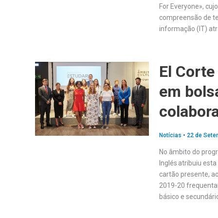
For Everyone», cujo
compreensão de te
informação (IT) atr
El Corte
em bolsa
colabor
Notícias
•
22 de Sete
No âmbito do prog
Inglés atribuiu es
cartão presente, ao
2019-20 frequentar
básico e secundári