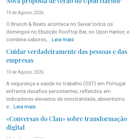
Nova proposta de verão do Upon Harbor
10 de Agosto, 2026
O Brunch & Beats acontece no Seixal todos os
domingos no Ebulição Rooftop Bar, no Upon Harbor, e
:
combina sabores,…
Leia mais
N
Cuidar verdadeiramente das pessoas e das
o
empresas
v
a
10 de Agosto, 2026
p
A segurança e saúde no trabalho (SST) em Portugal
r
enfrenta desafios persistentes, refletidos em
o
indicadores elevados de sinistralidade, absentismo
p
:
e…
Leia mais
o
C
s
«Conversas do Clan» sobre transformação
u
t
digital
i
a
d