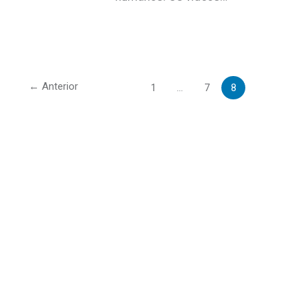
←
Anterior
1
…
7
8