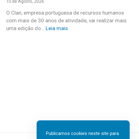
d
10 de Agosto, 2026
a
e
O Clan, empresa portuguesa de recursos humanos
r
v
com mais de 30 anos de atividade, vai realizar mais
v
e
:
uma edição do…
Leia mais
e
r
«
r
ã
C
d
o
o
a
d
n
d
o
v
e
U
e
i
p
r
r
o
s
a
n
a
m
H
s
e
a
d
n
r
o
t
b
C
e
o
Publicamos cookies neste site para
l
d