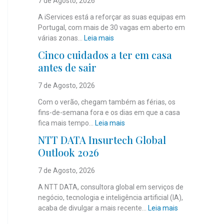
7 de Agosto, 2026
A iServices está a reforçar as suas equipas em
Portugal, com mais de 30 vagas em aberto em
:
várias zonas…
Leia mais
i
Cinco cuidados a ter em casa
S
antes de sair
e
r
7 de Agosto, 2026
v
i
Com o verão, chegam também as férias, os
c
fins-de-semana fora e os dias em que a casa
e
:
fica mais tempo…
Leia mais
s
C
NTT DATA Insurtech Global
c
i
Outlook 2026
o
n
m
c
7 de Agosto, 2026
m
o
a
c
A NTT DATA, consultora global em serviços de
i
u
negócio, tecnologia e inteligência artificial (IA),
s
i
:
acaba de divulgar a mais recente…
Leia mais
d
d
N