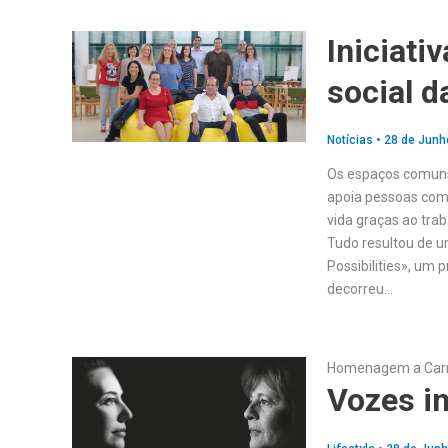
Iniciati
social d
Notícias
•
28 de Junh
Os espaços comuns 
apoia pessoas com 
vida graças ao tra
Tudo resultou de um
Possibilities», um 
decorreu…
Homenagem a Car
Vozes in