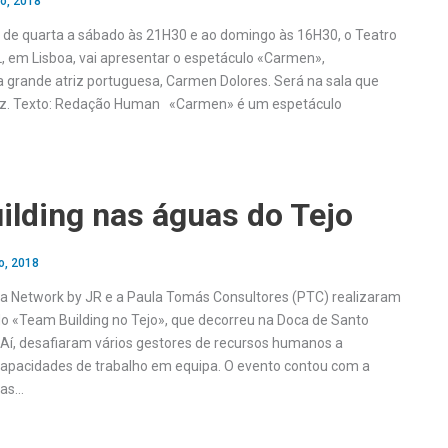
o, 2018
o, de quarta a sábado às 21H30 e ao domingo às 16H30, o Teatro
, em Lisboa, vai apresentar o espetáculo «Carmen»,
rande atriz portuguesa, Carmen Dolores. Será na sala que
iz. Texto: Redação Human «Carmen» é um espetáculo
ilding nas águas do Tejo
o, 2018
 a Network by JR e a Paula Tomás Consultores (PTC) realizaram
do «Team Building no Tejo», que decorreu na Doca de Santo
Aí, desafiaram vários gestores de recursos humanos a
capacidades de trabalho em equipa. O evento contou com a
nas…