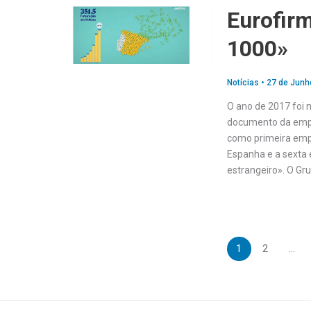
Eurofirm
1000»
Notícias
•
27 de Junh
O ano de 2017 foi 
documento da empre
como primeira emp
Espanha e a sexta 
estrangeiro». O Gr
1
2
…