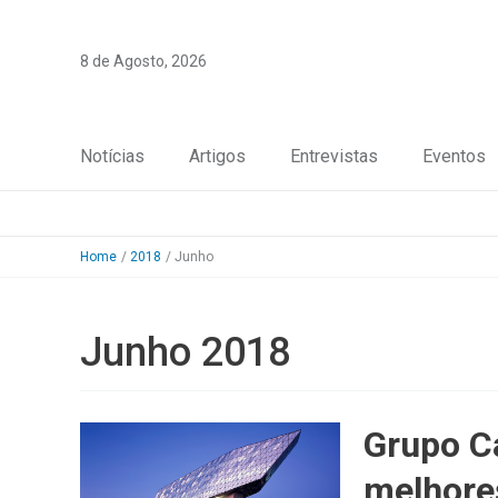
Skip
to
8 de Agosto, 2026
content
Notícias
Artigos
Entrevistas
Eventos
Home
2018
Junho
Junho 2018
Grupo Ca
melhore