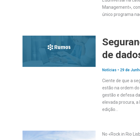
Eduniversal na cat
Management», com
único programa nac
Seguran
de dado
Notícias
•
29 de Junh
Ciente de que a se
estão na ordem do
gestão e defesa da
elevada procura, a
edição…
No «Rock in Rio Lis