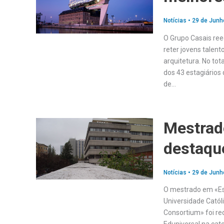
Notícias
•
29 de Junh
O Grupo Casais ree
reter jovens talent
arquitetura. No tot
dos 43 estagiários
de…
Mestrad
destaqu
Notícias
•
29 de Junh
O mestrado em «Es
Universidade Catól
Consortium» foi re