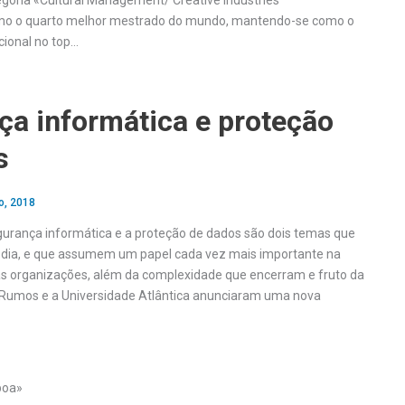
egoria «Cultural Management/ Creative Industries
o o quarto melhor mestrado do mundo, mantendo-se como o
ional no top…
ça informática e proteção
s
o, 2018
gurança informática e a proteção de dados são dois temas que
 dia, e que assumem um papel cada vez mais importante na
s organizações, além da complexidade que encerram e fruto da
 Rumos e a Universidade Atlântica anunciaram uma nova
boa»