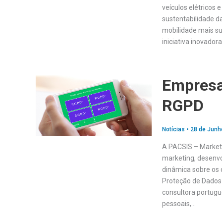
veículos elétricos 
sustentabilidade 
mobilidade mais su
iniciativa inovador
Empresa
RGPD
Notícias
•
28 de Junh
A PACSIS – Market
marketing, desenv
dinâmica sobre os 
Proteção de Dados 
consultora portugu
pessoais,…