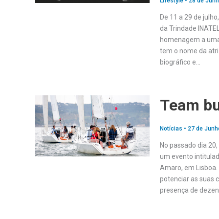
Lifestyle
•
28 de Junh
De 11 a 29 de julh
da Trindade INATEL
homenagem a uma g
tem o nome da atr
biográfico e…
Team bu
Notícias
•
27 de Junh
No passado dia 20,
um evento intitula
Amaro, em Lisboa. 
potenciar as suas 
presença de deze