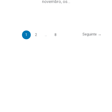
novembro, os…
Seguinte
→
1
2
…
8