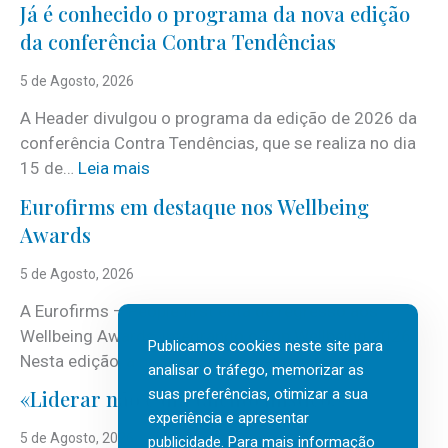
Já é conhecido o programa da nova edição
da conferência Contra Tendências
5 de Agosto, 2026
A Header divulgou o programa da edição de 2026 da
conferência Contra Tendências, que se realiza no dia
:
15 de…
Leia mais
J
Eurofirms em destaque nos Wellbeing
á
Awards
é
c
5 de Agosto, 2026
o
A Eurofirms – People first está de regresso aos
n
Wellbeing Awards, integrando o Top Wellbeing 2026.
h
Publicamos cookies neste site para
:
Nesta edição, a multinacional…
Leia mais
e
analisar o tráfego, memorizar as
E
c
suas preferências, otimizar a sua
«Liderar não é um talento místico.»
u
i
experiência e apresentar
r
5 de Agosto, 2026
d
publicidade. Para mais informação