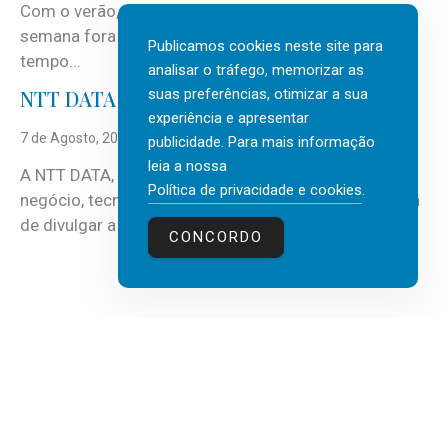
Com o verão, chegam também as férias, os fins-de-
semana fora e os dias em que a casa fica mais
Publicamos cookies neste site para
tempo...
analisar o tráfego, memorizar as
suas preferências, otimizar a sua
NTT DATA Insurtech Global Outlook 2026
experiência e apresentar
7 de Agosto, 2026
publicidade. Para mais informação
leia a nossa
A NTT DATA, consultora global em serviços de
Política de privacidade e cookies
.
negócio, tecnologia e inteligência artificial (IA), acaba
de divulgar a mais recente...
CONCORDO