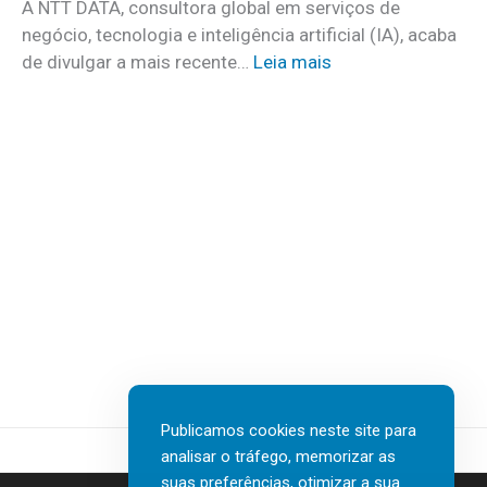
o
A NTT DATA, consultora global em serviços de
o
m
negócio, tecnologia e inteligência artificial (IA), acaba
c
m
:
de divulgar a mais recente…
Leia mais
u
a
N
i
i
T
d
s
T
a
d
D
d
e
A
o
3
T
s
0
A
a
v
I
t
a
n
e
g
s
r
a
u
e
s
r
m
d
t
c
Publicamos cookies neste site para
e
e
a
analisar o tráfego, memorizar as
n
c
s
suas preferências, otimizar a sua