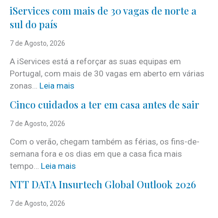
iServices com mais de 30 vagas de norte a
sul do país
7 de Agosto, 2026
A iServices está a reforçar as suas equipas em
Portugal, com mais de 30 vagas em aberto em várias
:
zonas…
Leia mais
i
Cinco cuidados a ter em casa antes de sair
S
e
7 de Agosto, 2026
r
Com o verão, chegam também as férias, os fins-de-
v
semana fora e os dias em que a casa fica mais
i
:
tempo…
Leia mais
c
C
e
NTT DATA Insurtech Global Outlook 2026
i
s
n
7 de Agosto, 2026
c
c