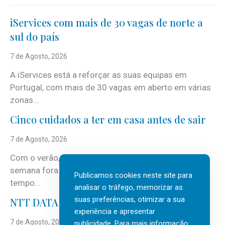
iServices com mais de 30 vagas de norte a
sul do país
7 de Agosto, 2026
A iServices está a reforçar as suas equipas em
Portugal, com mais de 30 vagas em aberto em várias
zonas...
Cinco cuidados a ter em casa antes de sair
7 de Agosto, 2026
Com o verão, chegam também as férias, os fins-de-
semana fora e os dias em que a casa fica mais
Publicamos cookies neste site para
tempo...
analisar o tráfego, memorizar as
suas preferências, otimizar a sua
NTT DATA Insurtech Global Outlook 2026
experiência e apresentar
7 de Agosto, 2026
publicidade. Para mais informação