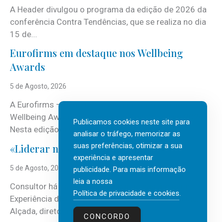
A Header divulgou o programa da edição de 2026 da
conferência Contra Tendências, que se realiza no dia
15 de...
Eurofirms em destaque nos Wellbeing
Awards
5 de Agosto, 2026
A Eurofirms – People first está de regresso aos
Wellbeing Awards, integrando o Top Wellbeing 2026.
Publicamos cookies neste site para
Nesta edição, a multinacional...
analisar o tráfego, memorizar as
suas preferências, otimizar a sua
«Liderar não é um talento místico.»
experiência e apresentar
5 de Agosto, 2026
publicidade. Para mais informação
leia a nossa
Consultor há mais de três décadas nas áreas de
Política de privacidade e cookies
.
Experiência do Cliente, Vendas e Liderança, Manuel
Alçada, diretor executivo da...
CONCORDO