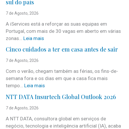
sul do país
7 de Agosto, 2026
A iServices está a reforçar as suas equipas em
Portugal, com mais de 30 vagas em aberto em várias
:
zonas…
Leia mais
i
Cinco cuidados a ter em casa antes de sair
S
e
7 de Agosto, 2026
r
Com o verão, chegam também as férias, os fins-de-
v
semana fora e os dias em que a casa fica mais
i
:
tempo…
Leia mais
c
C
e
NTT DATA Insurtech Global Outlook 2026
i
s
n
7 de Agosto, 2026
c
c
o
A NTT DATA, consultora global em serviços de
o
m
negócio, tecnologia e inteligência artificial (IA), acaba
c