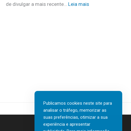
m
:
de divulgar a mais recente…
Leia mais
u
a
N
i
i
T
d
s
T
a
d
D
d
e
A
o
3
T
s
0
A
a
v
I
t
a
n
e
g
s
r
a
u
e
s
r
m
d
t
c
Publicamos cookies neste site para
e
e
a
analisar o tráfego, memorizar as
n
c
s
suas preferências, otimizar a sua
o
h
a
experiência e apresentar
r
G