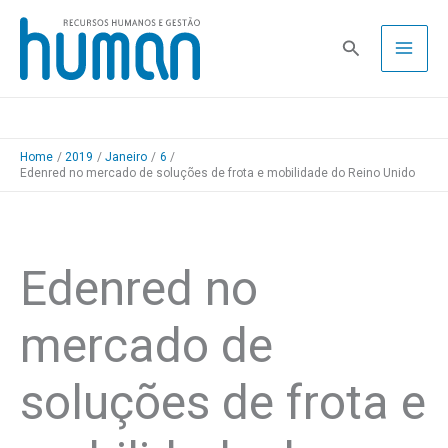
Skip
to
Pesquisa
content
Home
2019
Janeiro
6
Edenred no mercado de soluções de frota e mobilidade do Reino Unido
Edenred no
mercado de
soluções de frota e