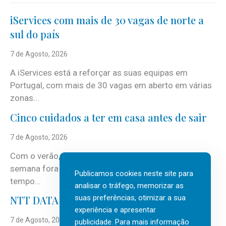
iServices com mais de 30 vagas de norte a
sul do país
7 de Agosto, 2026
A iServices está a reforçar as suas equipas em
Portugal, com mais de 30 vagas em aberto em várias
zonas...
Cinco cuidados a ter em casa antes de sair
7 de Agosto, 2026
Com o verão, chegam também as férias, os fins-de-
semana fora e os dias em que a casa fica mais
Publicamos cookies neste site para
tempo...
analisar o tráfego, memorizar as
suas preferências, otimizar a sua
NTT DATA Insurtech Global Outlook 2026
experiência e apresentar
7 de Agosto, 2026
publicidade. Para mais informação