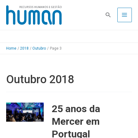
Skip
to
Pesquisa
content
Home
2018
Outubro
Page 3
Outubro 2018
25 anos da
Mercer em
Portugal