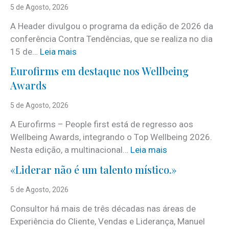
5 de Agosto, 2026
A Header divulgou o programa da edição de 2026 da
conferência Contra Tendências, que se realiza no dia
:
15 de…
Leia mais
J
Eurofirms em destaque nos Wellbeing
á
Awards
é
c
5 de Agosto, 2026
o
A Eurofirms – People first está de regresso aos
n
Wellbeing Awards, integrando o Top Wellbeing 2026.
h
:
Nesta edição, a multinacional…
Leia mais
e
E
c
«Liderar não é um talento místico.»
u
i
r
5 de Agosto, 2026
d
o
o
Consultor há mais de três décadas nas áreas de
f
o
Experiência do Cliente, Vendas e Liderança, Manuel
i