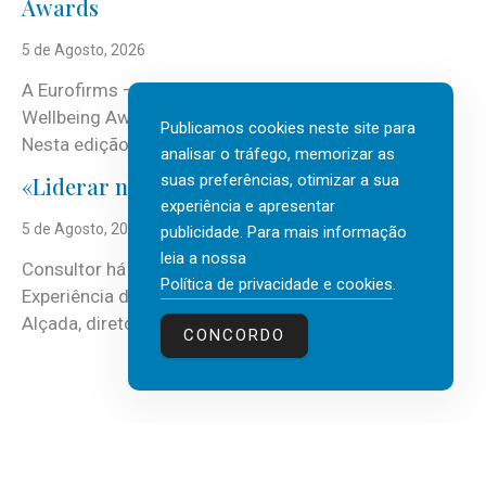
Awards
5 de Agosto, 2026
A Eurofirms – People first está de regresso aos
Wellbeing Awards, integrando o Top Wellbeing 2026.
Publicamos cookies neste site para
Nesta edição, a multinacional...
analisar o tráfego, memorizar as
suas preferências, otimizar a sua
«Liderar não é um talento místico.»
experiência e apresentar
5 de Agosto, 2026
publicidade. Para mais informação
leia a nossa
Consultor há mais de três décadas nas áreas de
Política de privacidade e cookies
.
Experiência do Cliente, Vendas e Liderança, Manuel
Alçada, diretor executivo da...
CONCORDO