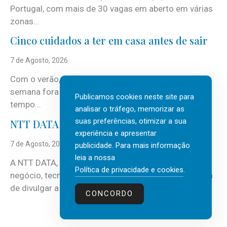
Portugal, com mais de 30 vagas em aberto em várias
zonas...
Cinco cuidados a ter em casa antes de sair
7 de Agosto, 2026
Com o verão, chegam também as férias, os fins-de-
semana fora e os dias em que a casa fica mais
Publicamos cookies neste site para
tempo...
analisar o tráfego, memorizar as
suas preferências, otimizar a sua
NTT DATA Insurtech Global Outlook 2026
experiência e apresentar
7 de Agosto, 2026
publicidade. Para mais informação
leia a nossa
A NTT DATA, consultora global em serviços de
Política de privacidade e cookies
.
negócio, tecnologia e inteligência artificial (IA), acaba
de divulgar a mais recente...
CONCORDO