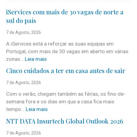
iServices com mais de 30 vagas de norte a
sul do país
7 de Agosto, 2026
A iServices está a reforçar as suas equipas em
Portugal, com mais de 30 vagas em aberto em várias
:
zonas…
Leia mais
i
Cinco cuidados a ter em casa antes de sair
S
e
7 de Agosto, 2026
r
Com o verão, chegam também as férias, os fins-de-
v
semana fora e os dias em que a casa fica mais
i
:
tempo…
Leia mais
c
C
e
NTT DATA Insurtech Global Outlook 2026
i
s
n
7 de Agosto, 2026
c