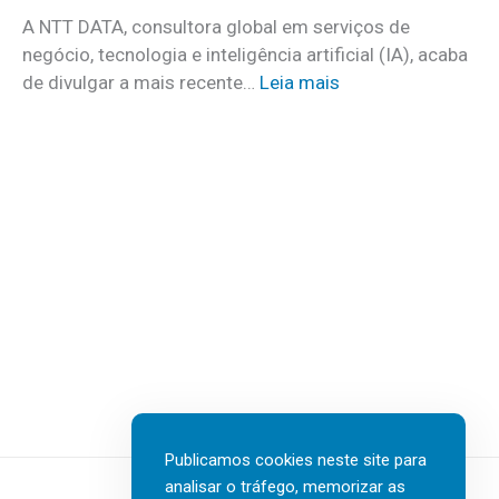
c
o
A NTT DATA, consultora global em serviços de
o
m
negócio, tecnologia e inteligência artificial (IA), acaba
c
m
:
de divulgar a mais recente…
Leia mais
u
a
N
i
i
T
d
s
T
a
d
D
d
e
A
o
3
T
s
0
A
a
v
I
t
a
n
e
g
s
r
a
u
e
s
r
m
d
t
c
Publicamos cookies neste site para
e
e
a
analisar o tráfego, memorizar as
n