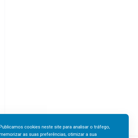
s
O
a
a
u
í
i
t
s
r
l
o
o
k
2
0
2
6
Publicamos cookies neste site para analisar o tráfego,
memorizar as suas preferências, otimizar a sua