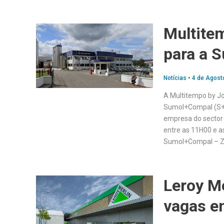
Multite
para a 
Notícias
•
4 de Agost
A Multitempo by Jo
Sumol+Compal (S+C)
empresa do sector 
entre as 11H00 e a
Sumol+Compal – Zo
Leroy M
vagas e