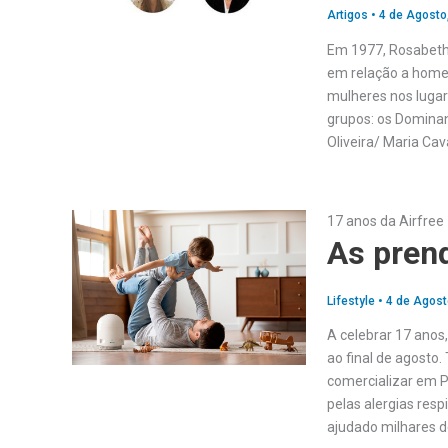
Artigos
•
4 de Agosto
Em 1977, Rosabeth 
em relação a home
mulheres nos lugare
grupos: os Dominan
Oliveira/ Maria Ca
17 anos da Airfree
As prend
Lifestyle
•
4 de Agost
A celebrar 17 anos
ao final de agosto
comercializar em P
pelas alergias resp
ajudado milhares 