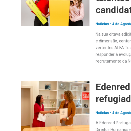
candida
Notícias
•
4 de Agost
Na sua oitava edi
e dimensão, contan
vertentes ALFA Tec
responder à evoluç
recrutamento da N
Edenred
refugia
Notícias
•
4 de Agost
A Edenred Portugal
Direitos Humanos e