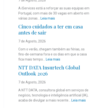
7 de Agosto, 2026
A iServices está a reforçar as suas equipas em
Portugal, com mais de 30 vagas em aberto em
:
várias zonas…
Leia mais
i
Cinco cuidados a ter em casa
S
antes de sair
e
r
7 de Agosto, 2026
v
i
Com o verão, chegam também as férias, os
c
fins-de-semana fora e os dias em que a casa
e
:
fica mais tempo…
Leia mais
s
C
NTT DATA Insurtech Global
c
i
Outlook 2026
o
n
m
c
7 de Agosto, 2026
m
o
a
c
A NTT DATA, consultora global em serviços de
i
u
negócio, tecnologia e inteligência artificial (IA),
s
i
:
acaba de divulgar a mais recente…
Leia mais
d
d
N