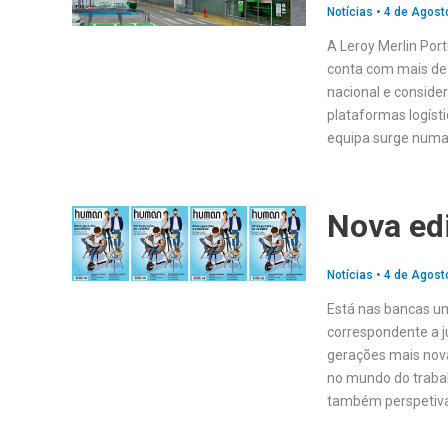
Notícias
•
4 de Agost
A Leroy Merlin Port
conta com mais de 
nacional e conside
plataformas logísti
equipa surge numa
Nova ed
Notícias
•
4 de Agost
Está nas bancas um
correspondente a j
gerações mais nov
no mundo do traba
também perspetiv