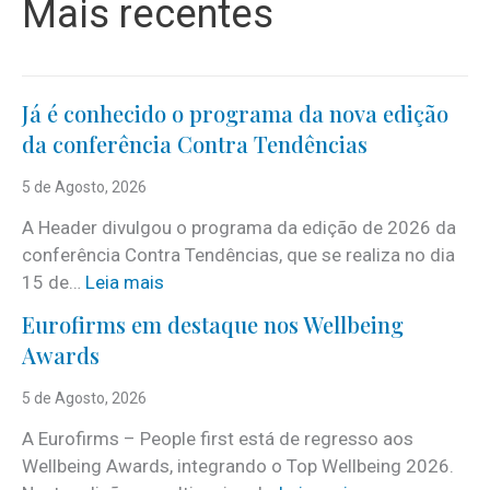
Mais recentes
Já é conhecido o programa da nova edição
da conferência Contra Tendências
5 de Agosto, 2026
A Header divulgou o programa da edição de 2026 da
conferência Contra Tendências, que se realiza no dia
:
15 de…
Leia mais
J
Eurofirms em destaque nos Wellbeing
á
Awards
é
c
5 de Agosto, 2026
o
A Eurofirms – People first está de regresso aos
n
Wellbeing Awards, integrando o Top Wellbeing 2026.
h