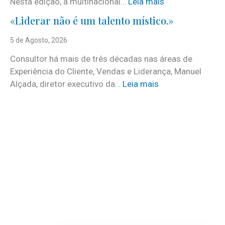
:
Nesta edição, a multinacional…
Leia mais
e
E
c
«Liderar não é um talento místico.»
u
i
r
5 de Agosto, 2026
d
o
o
Consultor há mais de três décadas nas áreas de
f
o
Experiência do Cliente, Vendas e Liderança, Manuel
i
p
:
Alçada, diretor executivo da…
Leia mais
r
r
«
m
o
L
s
g
i
e
r
d
m
a
e
d
m
r
e
a
a
s
d
r
t
a
n
a
n
ã
q
o
o