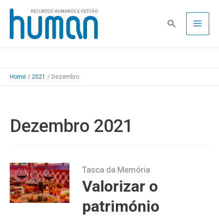
Skip
to
Pesquisa
content
Home
2021
Dezembro
Dezembro 2021
Tasca da Memória
Valorizar o
património