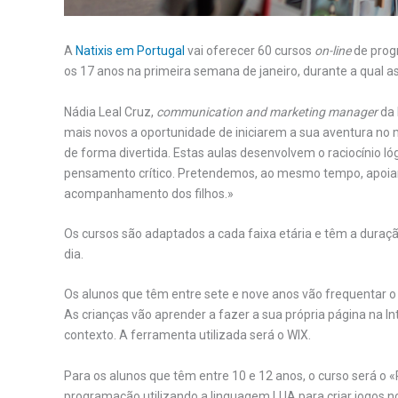
A
Natixis em Portugal
vai oferecer 60 cursos
on-line
de progr
os 17 anos na primeira semana de janeiro, durante a qual 
Nádia Leal Cruz,
communication and marketing manager
da 
mais novos a oportunidade de iniciarem a sua aventura no
de forma divertida. Estas aulas desenvolvem o raciocínio ló
pensamento crítico. Pretendemos, ao mesmo tempo, apoiar 
acompanhamento dos filhos.»
Os cursos são adaptados a cada faixa etária e têm a duraçã
dia.
Os alunos que têm entre sete e nove anos vão frequentar 
As crianças vão aprender a fazer a sua própria página na In
contexto. A ferramenta utilizada será o WIX.
Para os alunos que têm entre 10 e 12 anos, o curso será o 
programação utilizando a linguagem LUA para criar jogos n