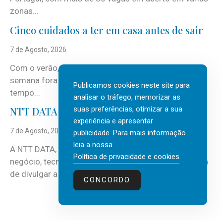
zonas...
Cinco cuidados a ter em casa antes de sair
7 de Agosto, 2026
Com o verão, chegam também as férias, os fins-de-
semana fora e os dias em que a casa fica mais
Publicamos cookies neste site para
tempo...
analisar o tráfego, memorizar as
suas preferências, otimizar a sua
NTT DATA Insurtech Global Outlook 2026
experiência e apresentar
7 de Agosto, 2026
publicidade. Para mais informação
leia a nossa
A NTT DATA, consultora global em serviços de
Política de privacidade e cookies
.
negócio, tecnologia e inteligência artificial (IA), acaba
de divulgar a mais recente...
CONCORDO