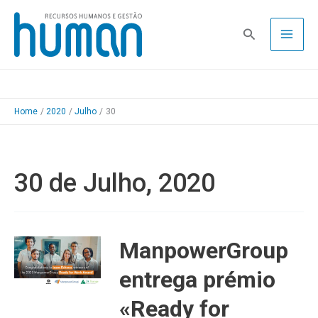
Skip
to
Pesquisa
content
Home
2020
Julho
30
30 de Julho, 2020
ManpowerGroup
entrega prémio
«Ready for