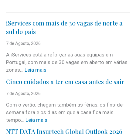
iServices com mais de 30 vagas de norte a
sul do país
7 de Agosto, 2026
A iServices está a reforçar as suas equipas em
Portugal, com mais de 30 vagas em aberto em várias
:
zonas…
Leia mais
i
Cinco cuidados a ter em casa antes de sair
S
e
7 de Agosto, 2026
r
Com o verão, chegam também as férias, os fins-de-
v
semana fora e os dias em que a casa fica mais
i
:
tempo…
Leia mais
c
C
e
NTT DATA Insurtech Global Outlook 2026
i