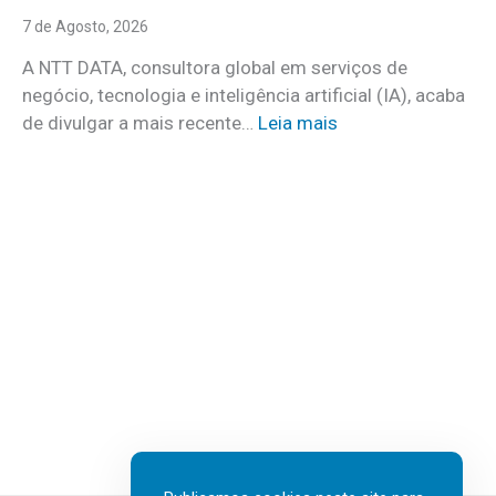
s
n
7 de Agosto, 2026
c
c
o
A NTT DATA, consultora global em serviços de
o
m
negócio, tecnologia e inteligência artificial (IA), acaba
c
m
:
de divulgar a mais recente…
Leia mais
u
a
N
i
i
T
d
s
T
a
d
D
d
e
A
o
3
T
s
0
A
a
v
I
t
a
n
e
g
s
r
a
u
e
s
r
m
d
t
c