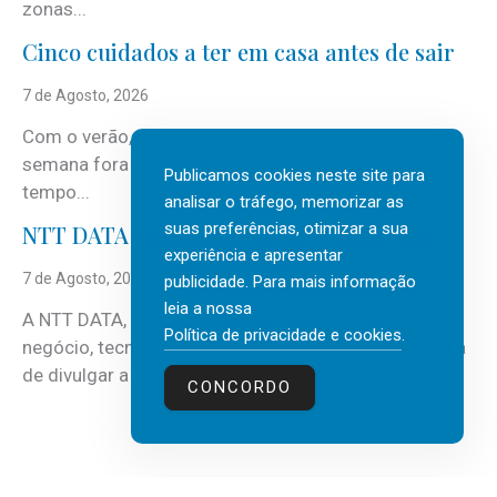
zonas...
Cinco cuidados a ter em casa antes de sair
7 de Agosto, 2026
Com o verão, chegam também as férias, os fins-de-
semana fora e os dias em que a casa fica mais
Publicamos cookies neste site para
tempo...
analisar o tráfego, memorizar as
suas preferências, otimizar a sua
NTT DATA Insurtech Global Outlook 2026
experiência e apresentar
7 de Agosto, 2026
publicidade. Para mais informação
leia a nossa
A NTT DATA, consultora global em serviços de
Política de privacidade e cookies
.
negócio, tecnologia e inteligência artificial (IA), acaba
de divulgar a mais recente...
CONCORDO