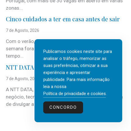
Portugal, com mais de 30 vagas em aberto em várias
zonas...
Cinco cuidados a ter em casa antes de sair
7 de Agosto, 2026
Com o verão, chegam também as férias, os fins-de-
semana fora e os dias em que a casa fica mais
Publicamos cookies neste site para
tempo...
analisar o tráfego, memorizar as
suas preferências, otimizar a sua
NTT DATA Insurtech Global Outlook 2026
experiência e apresentar
7 de Agosto, 2026
publicidade. Para mais informação
leia a nossa
A NTT DATA, consultora global em serviços de
Política de privacidade e cookies
.
negócio, tecnologia e inteligência artificial (IA), acaba
de divulgar a mais recente...
CONCORDO