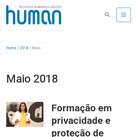
Skip
to
Pesquisa
content
Home
2018
Maio
Maio 2018
Formação em
privacidade e
proteção de