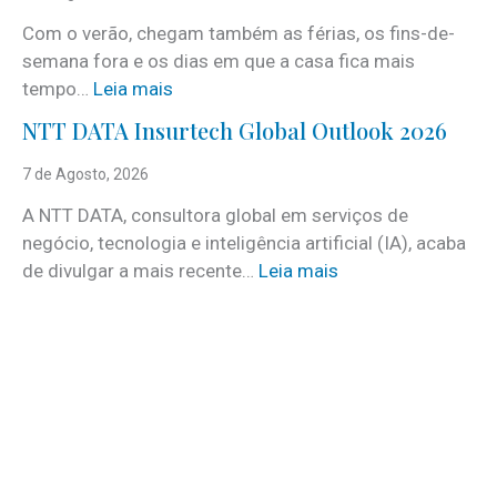
r
Com o verão, chegam também as férias, os fins-de-
v
semana fora e os dias em que a casa fica mais
i
:
tempo…
Leia mais
c
C
e
NTT DATA Insurtech Global Outlook 2026
i
s
n
7 de Agosto, 2026
c
c
o
A NTT DATA, consultora global em serviços de
o
m
negócio, tecnologia e inteligência artificial (IA), acaba
c
m
:
de divulgar a mais recente…
Leia mais
u
a
N
i
i
T
d
s
T
a
d
D
d
e
A
o
3
T
s
0
A
a
v
I