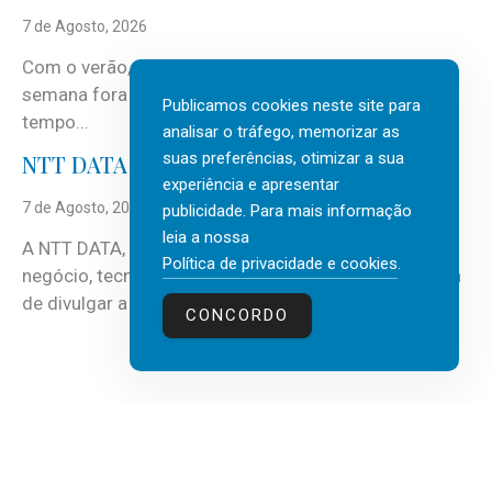
7 de Agosto, 2026
Com o verão, chegam também as férias, os fins-de-
semana fora e os dias em que a casa fica mais
Publicamos cookies neste site para
tempo...
analisar o tráfego, memorizar as
suas preferências, otimizar a sua
NTT DATA Insurtech Global Outlook 2026
experiência e apresentar
7 de Agosto, 2026
publicidade. Para mais informação
leia a nossa
A NTT DATA, consultora global em serviços de
Política de privacidade e cookies
.
negócio, tecnologia e inteligência artificial (IA), acaba
de divulgar a mais recente...
CONCORDO