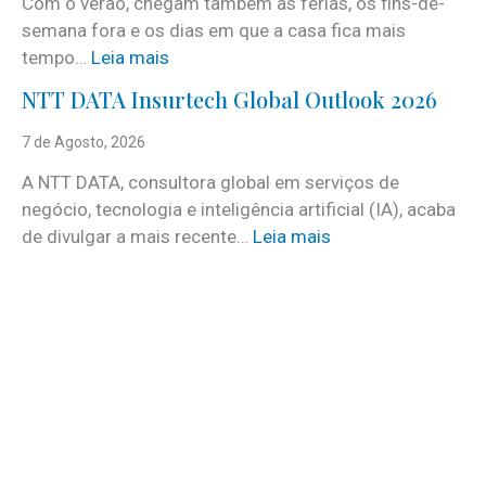
Com o verão, chegam também as férias, os fins-de-
v
semana fora e os dias em que a casa fica mais
i
:
tempo…
Leia mais
c
C
e
NTT DATA Insurtech Global Outlook 2026
i
s
n
7 de Agosto, 2026
c
c
o
A NTT DATA, consultora global em serviços de
o
m
negócio, tecnologia e inteligência artificial (IA), acaba
c
m
:
de divulgar a mais recente…
Leia mais
u
a
N
i
i
T
d
s
T
a
d
D
d
e
A
o
3
T
s
0
A
a
v
I
t
a
n