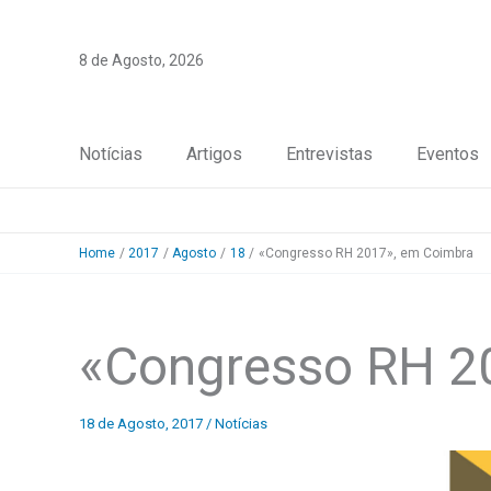
Skip
to
8 de Agosto, 2026
content
Notícias
Artigos
Entrevistas
Eventos
Home
2017
Agosto
18
«Congresso RH 2017», em Coimbra
«Congresso RH 2
18 de Agosto, 2017
/
Notícias