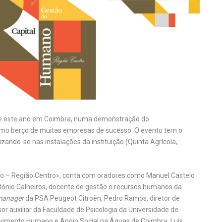
-se este ano em Coimbra, numa demonstração do
omo berço de muitas empresas de sucesso. O evento tem o
izando-se nas instalações da instituição (Quinta Agrícola,
o – Região Centro», conta com oradores como Manuel Castelo
tónio Calheiros, docente de gestão e recursos humanos da
manager
da PSA Peugeot Citroën, Pedro Ramos, diretor de
r auxiliar da Faculdade de Psicologia da Universidade de
vimento Humano e Apoio Social na Águas de Coimbra, Luís