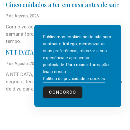
Cinco cuidados a ter em casa antes de sair
7 de Agosto, 2026
Com o verão, chegam também as férias, os fins-de-
semana fora e os dias em que a casa fica mais
Publicamos cookies neste site para
tempo...
analisar o tráfego, memorizar as
suas preferências, otimizar a sua
NTT DATA Insurtech Global Outlook 2026
experiência e apresentar
7 de Agosto, 2026
publicidade. Para mais informação
leia a nossa
A NTT DATA, consultora global em serviços de
Política de privacidade e cookies
.
negócio, tecnologia e inteligência artificial (IA), acaba
de divulgar a mais recente...
CONCORDO