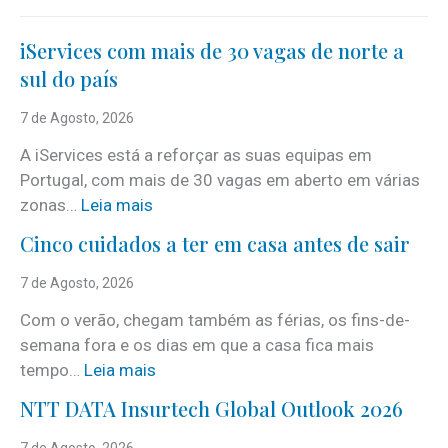
iServices com mais de 30 vagas de norte a
sul do país
7 de Agosto, 2026
A iServices está a reforçar as suas equipas em
Portugal, com mais de 30 vagas em aberto em várias
:
zonas…
Leia mais
i
Cinco cuidados a ter em casa antes de sair
S
e
7 de Agosto, 2026
r
Com o verão, chegam também as férias, os fins-de-
v
semana fora e os dias em que a casa fica mais
i
:
tempo…
Leia mais
c
C
e
NTT DATA Insurtech Global Outlook 2026
i
s
n
7 de Agosto, 2026