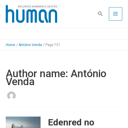
Skip
to
Pesquisa
content
Home
António Venda
Page 721
Author name: António
Venda
Edenred no