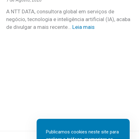
c
c
o
A NTT DATA, consultora global em serviços de
o
m
negócio, tecnologia e inteligência artificial (IA), acaba
c
m
:
de divulgar a mais recente…
Leia mais
u
a
N
i
i
T
d
s
T
a
d
D
d
e
A
o
3
T
s
0
A
a
v
I
t
a
n
e
g
s
r
a
u
e
s
r
m
d
t
c
Publicamos cookies neste site para
e
e
a