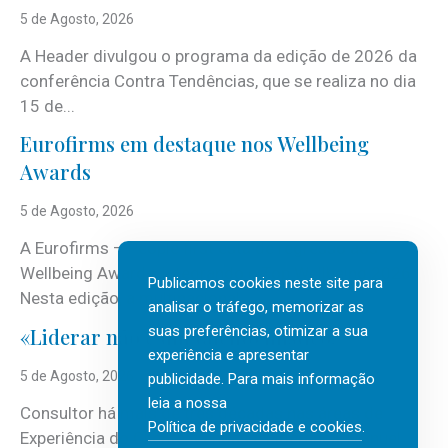
5 de Agosto, 2026
A Header divulgou o programa da edição de 2026 da
conferência Contra Tendências, que se realiza no dia
15 de...
Eurofirms em destaque nos Wellbeing
Awards
5 de Agosto, 2026
A Eurofirms – People first está de regresso aos
Wellbeing Awards, integrando o Top Wellbeing 2026.
Publicamos cookies neste site para
Nesta edição, a multinacional...
analisar o tráfego, memorizar as
suas preferências, otimizar a sua
«Liderar não é um talento místico.»
experiência e apresentar
5 de Agosto, 2026
publicidade. Para mais informação
leia a nossa
Consultor há mais de três décadas nas áreas de
Política de privacidade e cookies
.
Experiência do Cliente, Vendas e Liderança, Manuel