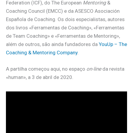
Federation (ICF), do The European
Mentoring
&
Coaching Council (EMCC) e da ASESCO Asociación
Española de Coaching. Os dois especialistas, autores
dos livros «Ferramentas de Coaching», «Ferramentas
de Team Coaching» e «Ferramentas de Mentoring»,
além de outros, são ainda fundadores da
YouUp – The
Coaching & Mentoring Company
.
A partilha começou aqui, no espaço
on-line
da revista
«human», a 3 de abril de 2020.