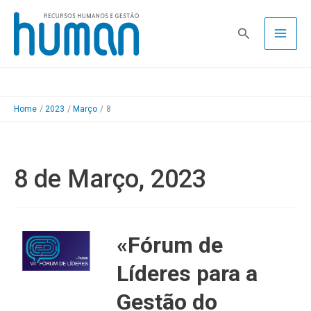
Skip
to
Pesquisa
content
Home
2023
Março
8
8 de Março, 2023
«Fórum de
Líderes para a
Gestão do