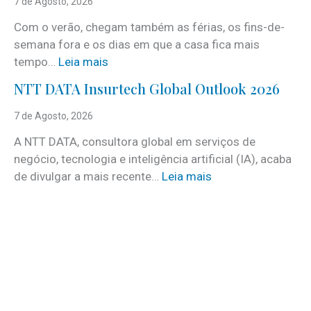
7 de Agosto, 2026
r
Com o verão, chegam também as férias, os fins-de-
v
semana fora e os dias em que a casa fica mais
i
:
tempo…
Leia mais
c
C
e
NTT DATA Insurtech Global Outlook 2026
i
s
n
7 de Agosto, 2026
c
c
o
A NTT DATA, consultora global em serviços de
o
m
negócio, tecnologia e inteligência artificial (IA), acaba
c
m
:
de divulgar a mais recente…
Leia mais
u
a
N
i
i
T
d
s
T
a
d
D
d
e
A
o
3
T
s
0
A
a