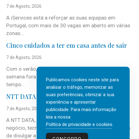
7 de Agosto, 2026
A iServices está a reforçar as suas equipas em
Portugal, com mais de 30 vagas em aberto em várias
zonas...
Cinco cuidados a ter em casa antes de sair
7 de Agosto, 2026
Com o verão, chegam também as férias, os fins-de-
semana fora e os dias em que a casa fica mais
Publicamos cookies neste site para
tempo...
analisar o tráfego, memorizar as
suas preferências, otimizar a sua
NTT DATA Insurtech Global Outlook 2026
experiência e apresentar
7 de Agosto, 2026
publicidade. Para mais informação
leia a nossa
A NTT DATA, consultora global em serviços de
Política de privacidade e cookies
.
negócio, tecnologia e inteligência artificial (IA), acaba
de divulgar a mais recente...