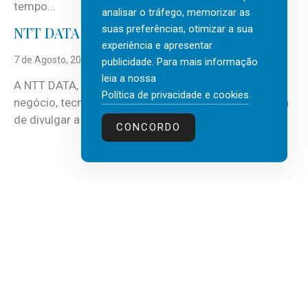
tempo...
analisar o tráfego, memorizar as
suas preferências, otimizar a sua
NTT DATA Insurtech Global Outlook 2026
experiência e apresentar
7 de Agosto, 2026
publicidade. Para mais informação
leia a nossa
A NTT DATA, consultora global em serviços de
Política de privacidade e cookies
.
negócio, tecnologia e inteligência artificial (IA), acaba
de divulgar a mais recente...
CONCORDO