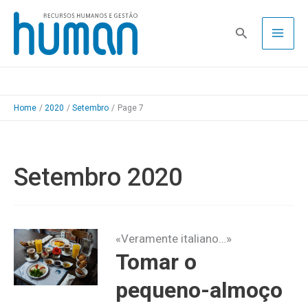
Skip
to
Pesquisa
content
Home
2020
Setembro
Page 7
Setembro 2020
«Veramente italiano…»
Tomar o
pequeno-almoço