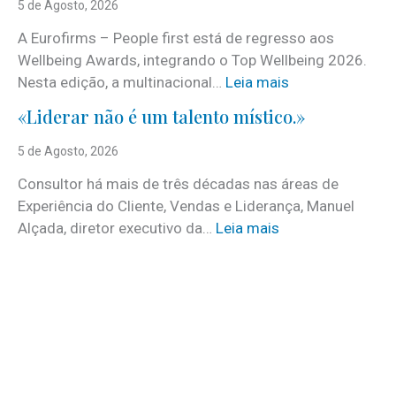
5 de Agosto, 2026
o
A Eurofirms – People first está de regresso aos
n
Wellbeing Awards, integrando o Top Wellbeing 2026.
h
:
Nesta edição, a multinacional…
Leia mais
e
E
c
«Liderar não é um talento místico.»
u
i
r
5 de Agosto, 2026
d
o
o
Consultor há mais de três décadas nas áreas de
f
o
Experiência do Cliente, Vendas e Liderança, Manuel
i
p
:
Alçada, diretor executivo da…
Leia mais
r
r
«
m
o
L
s
g
i
e
r
d
m
a
e
d
m
r
e
a
a
s