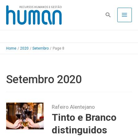
Skip
to
Pesquisa
content
Home
2020
Setembro
Page 8
Setembro 2020
Rafeiro Alentejano
Tinto e Branco
distinguidos