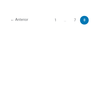
←
Anterior
1
…
7
8