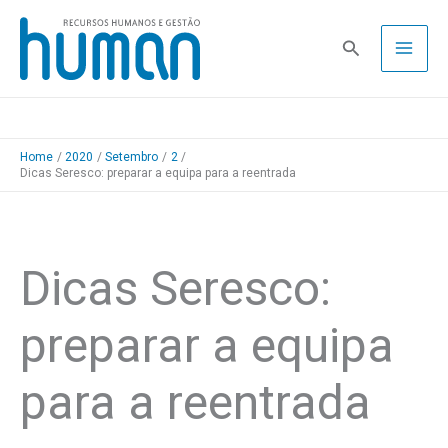
Skip
to
Pesquisa
content
Home
2020
Setembro
2
Dicas Seresco: preparar a equipa para a reentrada
Dicas Seresco:
preparar a equipa
para a reentrada