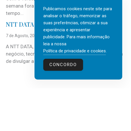
semana fora e os dias em que a casa fica mais
Publicamos cookies neste site para
tempo...
analisar o tráfego, memorizar as
suas preferências, otimizar a sua
NTT DATA Insurtech Global Outlook 2026
experiência e apresentar
7 de Agosto, 2026
publicidade. Para mais informação
leia a nossa
A NTT DATA, consultora global em serviços de
Política de privacidade e cookies
.
negócio, tecnologia e inteligência artificial (IA), acaba
de divulgar a mais recente...
CONCORDO