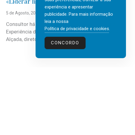
«Liderar não é um talento místico.»
experiência e apresentar
5 de Agosto, 2026
publicidade. Para mais informação
leia a nossa
Consultor há mais de três décadas nas áreas de
Política de privacidade e cookies
.
Experiência do Cliente, Vendas e Liderança, Manuel
Alçada, diretor executivo da...
CONCORDO