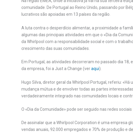
Na região EMEA, onde a iniciativa já vai na sua terceira ed
comunidade. De Portugal ao Reino Unido, passando por Bélg
lucrativos são apoiadas em 13 países da região.
A luta contra o desperdício alimentar, a proximidade a famí
algumas das principais atividades em que o «Dia da Comu
da Whirlpool com a responsabilidade social e com o trabalh
crescimento das suas comunidades.
Em Portugal, as atividades decorreram no passado dia 18, e
da empresa, foi a Just a Change (ver
aqui
).
Hugo Silva, diretor geral da Whirlpool Portugal, referiu: «
mudança mútua e de envolver todas as partes interessadas,
verdadeiramente integrado nas comunidades locais e contri
O «Dia da Comunidade» pode ser seguido nas redes socia
De assinalar que a Whirlpool Corporation é uma empresa gl
vendas anuais, 92.000 empregados e 70% de produção e de