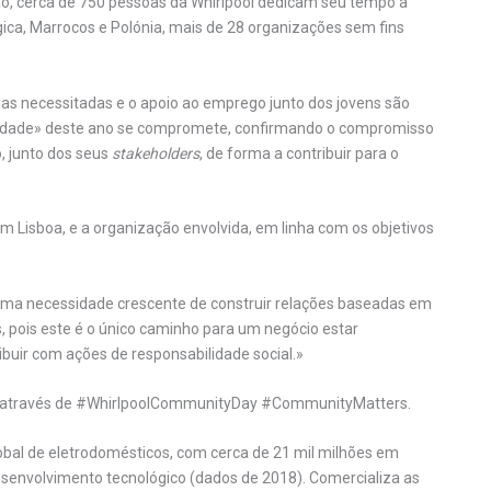
ição, cerca de 750 pessoas da Whirlpool dedicam seu tempo à
ica, Marrocos e Polónia, mais de 28 organizações sem fins
lias necessitadas e o apoio ao emprego junto dos jovens são
nidade» deste ano se compromete, confirmando o compromisso
o, junto dos seus
stakeholders
, de forma a contribuir para o
m Lisboa, e a organização envolvida, em linha com os objetivos
Há uma necessidade crescente de construir relações baseadas em
 pois este é o único caminho para um negócio estar
buir com ações de responsabilidade social.»
is através de #WhirlpoolCommunityDay #CommunityMatters.
obal de eletrodomésticos, com cerca de 21 mil milhões em
senvolvimento tecnológico (dados de 2018). Comercializa as