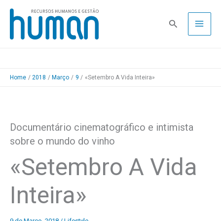
Skip
to
Pesquisa
content
Home
2018
Março
9
«Setembro A Vida Inteira»
Documentário cinematográfico e intimista
sobre o mundo do vinho
«Setembro A Vida
Inteira»
9 de Março, 2018
/
Lifestyle