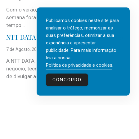
Com o verão, chegam também as férias, os fins-de-
semana fora e os dias em que a casa fica mais
Publicamos cookies neste site para
tempo...
analisar o tráfego, memorizar as
suas preferências, otimizar a sua
NTT DATA Insurtech Global Outlook 2026
experiência e apresentar
7 de Agosto, 2026
publicidade. Para mais informação
leia a nossa
A NTT DATA, consultora global em serviços de
Política de privacidade e cookies
.
negócio, tecnologia e inteligência artificial (IA), acaba
de divulgar a mais recente...
CONCORDO