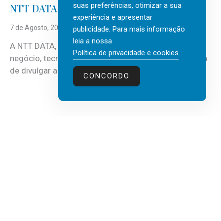
suas preferências, otimizar a sua
NTT DATA Insurtech Global Outlook 2026
experiência e apresentar
7 de Agosto, 2026
publicidade. Para mais informação
leia a nossa
A NTT DATA, consultora global em serviços de
Política de privacidade e cookies
.
negócio, tecnologia e inteligência artificial (IA), acaba
de divulgar a mais recente...
CONCORDO