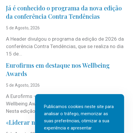
Já é conhecido o programa da nova edição
da conferência Contra Tendências
5 de Agosto, 2026
A Header divulgou o programa da edição de 2026 da
conferência Contra Tendências, que se realiza no dia
15 de...
Eurofirms em destaque nos Wellbeing
Awards
5 de Agosto, 2026
A Eurofirms – People first está de regresso aos
Wellbeing Awards, integrando o Top Wellbeing 2026.
Publicamos cookies neste site para
Nesta edição, a multinacional...
analisar o tráfego, memorizar as
suas preferências, otimizar a sua
«Liderar não é um talento místico.»
experiência e apresentar