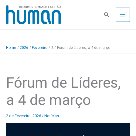
Skip
to
Pesquisa
content
Home
2026
Fevereiro
2
Fórum de Líderes, a 4 de março
Fórum de Líderes,
a 4 de março
2 de Fevereiro, 2026
/
Notícias