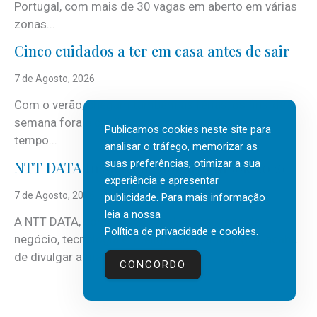
Portugal, com mais de 30 vagas em aberto em várias
zonas...
Cinco cuidados a ter em casa antes de sair
7 de Agosto, 2026
Com o verão, chegam também as férias, os fins-de-
semana fora e os dias em que a casa fica mais
Publicamos cookies neste site para
tempo...
analisar o tráfego, memorizar as
suas preferências, otimizar a sua
NTT DATA Insurtech Global Outlook 2026
experiência e apresentar
7 de Agosto, 2026
publicidade. Para mais informação
leia a nossa
A NTT DATA, consultora global em serviços de
Política de privacidade e cookies
.
negócio, tecnologia e inteligência artificial (IA), acaba
de divulgar a mais recente...
CONCORDO