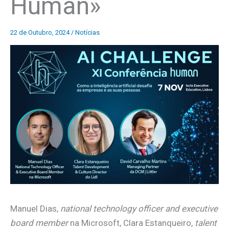
Human»
22 de Outubro, 2024
/
Notícias
Manuel Dias,
national technology officer and executive
board member
na Microsoft, Clara Estanqueiro,
talent