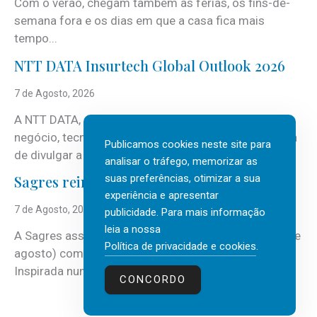
Com o verão, chegam também as férias, os fins-de-
semana fora e os dias em que a casa fica mais
tempo...
NTT DATA Insurtech Global Outlook 2026
7 de Agosto, 2026
A NTT DATA, consultora global em serviços de
negócio, tecnologia e inteligência artificial (IA), acaba
Publicamos cookies neste site para
de divulgar a mais recente...
analisar o tráfego, memorizar as
suas preferências, otimizar a sua
Sagres reinventa tradição portuguesa
experiência e apresentar
7 de Agosto, 2026
publicidade. Para mais informação
leia a nossa
A Sagres assinala o Dia Internacional da Cerveja (7 de
Política de privacidade e cookies
.
agosto) com o lançamento de uma inovação.
Inspirada num ritual...
CONCORDO