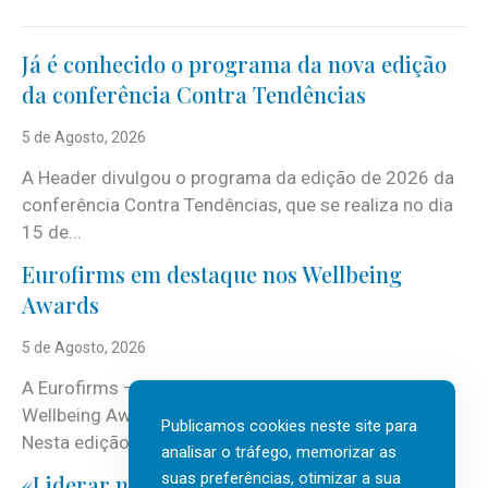
Já é conhecido o programa da nova edição
da conferência Contra Tendências
5 de Agosto, 2026
A Header divulgou o programa da edição de 2026 da
conferência Contra Tendências, que se realiza no dia
15 de...
Eurofirms em destaque nos Wellbeing
Awards
5 de Agosto, 2026
A Eurofirms – People first está de regresso aos
Wellbeing Awards, integrando o Top Wellbeing 2026.
Publicamos cookies neste site para
Nesta edição, a multinacional...
analisar o tráfego, memorizar as
suas preferências, otimizar a sua
«Liderar não é um talento místico.»