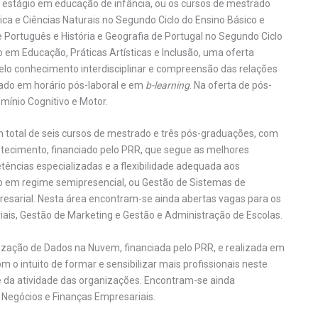
stágio em educação de infância, ou os cursos de mestrado
ca e Ciências Naturais no Segundo Ciclo do Ensino Básico e
 Português e História e Geografia de Portugal no Segundo Ciclo
o em Educação, Práticas Artísticas e Inclusão, uma oferta
pelo conhecimento interdisciplinar e compreensão das relações
nado em horário pós-laboral e em
b-learning
. Na oferta de pós-
mínio Cognitivo e Motor.
m total de seis cursos de mestrado e três pós-graduações, com
astecimento, financiado pelo PRR, que segue as melhores
tências especializadas e a flexibilidade adequada aos
do em regime semipresencial, ou Gestão de Sistemas de
resarial. Nesta área encontram-se ainda abertas vagas para os
ais, Gestão de Marketing e Gestão e Administração de Escolas.
ização de Dados na Nuvem, financiada pelo PRR, e realizada em
 o intuito de formar e sensibilizar mais profissionais neste
e da atividade das organizações. Encontram-se ainda
e Negócios e Finanças Empresariais.