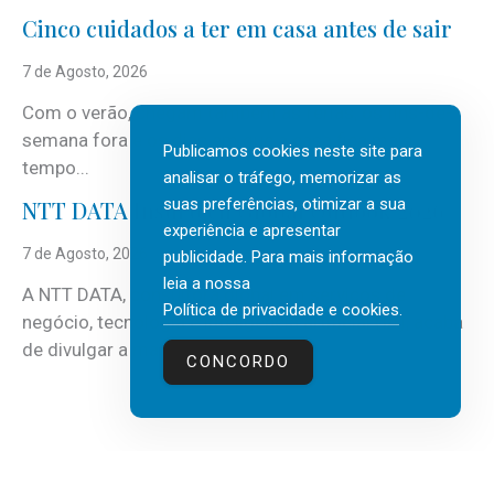
Cinco cuidados a ter em casa antes de sair
7 de Agosto, 2026
Com o verão, chegam também as férias, os fins-de-
semana fora e os dias em que a casa fica mais
Publicamos cookies neste site para
tempo...
analisar o tráfego, memorizar as
suas preferências, otimizar a sua
NTT DATA Insurtech Global Outlook 2026
experiência e apresentar
7 de Agosto, 2026
publicidade. Para mais informação
leia a nossa
A NTT DATA, consultora global em serviços de
Política de privacidade e cookies
.
negócio, tecnologia e inteligência artificial (IA), acaba
de divulgar a mais recente...
CONCORDO