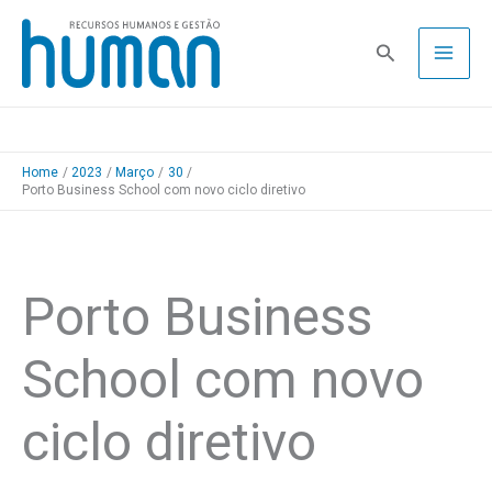
Skip
to
Pesquisa
content
Home
2023
Março
30
Porto Business School com novo ciclo diretivo
Porto Business
School com novo
ciclo diretivo